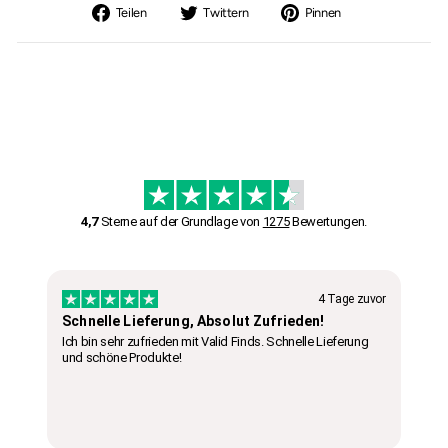
Auf
Auf
Auf
Teilen
Twittern
Pinnen
Facebook
Twitter
Pinterest
teilen
twittern
pinnen
4,7
Sterne auf der Grundlage von
1275
Bewertungen.
4 Tage zuvor
Schnelle Lieferung, Absolut Zufrieden!
Ich bin sehr zufrieden mit Valid Finds. Schnelle Lieferung
und schöne Produkte!