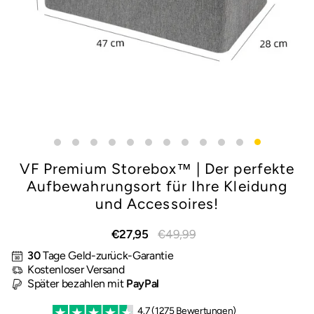
VF Premium Storebox™ | Der perfekte
Aufbewahrungsort für Ihre Kleidung
und Accessoires!
Normaler
Sonderpreis
€27,95
€49,99
Preis
30
Tage Geld-zurück-Garantie
Kostenloser Versand
Später bezahlen mit
PayPal
4.7 (1275 Bewertungen)