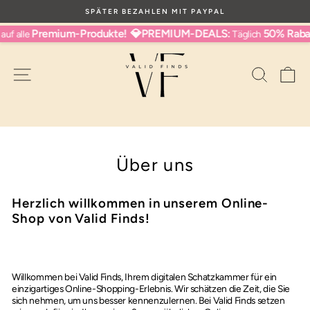
Direkt
PAYPAL
KOSTENLOSER VERSAND VON ALLEN UNSE
zum
Pause
Inhalt
Premium-Produkte!
💎PREMIUM-DEALS:
50% Rabat
f alle
Täglich
Diashow
Seitennavigation
Suche
Wa
Über uns
Herzlich willkommen in unserem Online-
Shop von Valid Finds!
Willkommen bei Valid Finds, Ihrem digitalen Schatzkammer für ein
einzigartiges Online-Shopping-Erlebnis. Wir schätzen die Zeit, die Sie
sich nehmen, um uns besser kennenzulernen. Bei Valid Finds setzen