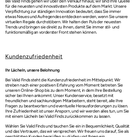
Bei Valid Finds gehen wir über den Verkauf hinaus; wir sind Ihre Quelle
für die neuesten und innovativsten Produkte auf dem Markt. Unsere
Verpflichtung zur ständigen Innovation bedeutet, dass Sie immer
etwas Neues und Aufregendes entdecken werden, wenn Sie unsere
virtuellen Regale durchstöbern. Wir halten den Puls der neuesten
Trends und bringen sie direkt zu Ihnen, damit Sie immer stil- und
funktionsmäßig an vorderster Front stehen können.
Kundenzufriedenheit
Ihr Lächeln, unsere Belohnung
Bei Valid Finds steht die Kundenzufriedenheit im Mittelpunkt. Wir
streben nach einer positiven Erfahrung vom Moment betreten Sie
unseren Online-Shop bis zu dem Moment, in dem Ihre Bestellung
sicher bei Ihnen ankommt. Unser Kundenservice, besetzt mit
freundlichen und sachkundigen Mitarbeitern, steht bereit, alle Ihre
Fragen zu beantworten und eventuelle Herausforderungen zu lösen.
Ihre Zufriedenheit ist unser Ansporn, und wir werden alles tun, um Sie
mit einem Lächeln bei Valid Finds zurückkommen zu lassen.
Wählen Sie Valid Finds und tauchen Sie ein in Bequemlichkeit, Qualität
und das Vertrauen, das wir versprechen. Wir freuen uns darauf, Sie als
geschätzten Kunden begrüßen zu dürfen und Ihnen ein