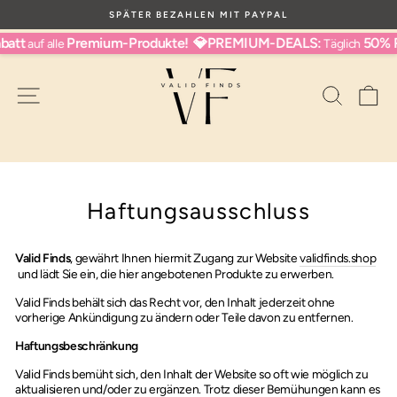
Direkt
N
SPÄTER BEZAHLEN MIT PAYPAL
zum
Pause
Inhalt
att
Premium-Produkte!
💎PREMIUM-DEALS:
50% R
auf alle
Täglich
Diashow
Seitennavigation
Suche
Wa
Haftungsausschluss
Valid Finds
,
gewährt Ihnen hiermit Zugang zur Website
validfinds.shop
und lädt Sie ein, die hier angebotenen Produkte zu erwerben.
Valid Finds behält sich das Recht vor, den Inhalt jederzeit ohne
vorherige Ankündigung zu ändern oder Teile davon zu entfernen.
Haftungsbeschränkung
Valid Finds bemüht sich, den Inhalt der Website so oft wie möglich zu
aktualisieren und/oder zu ergänzen. Trotz dieser Bemühungen kann es