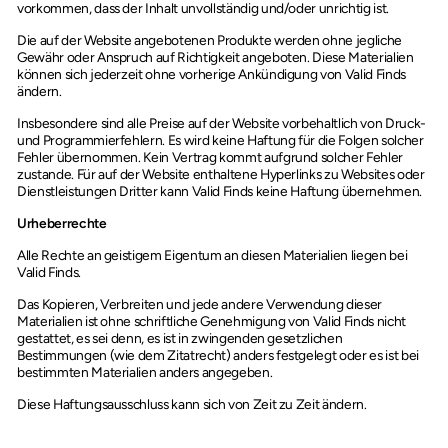
vorkommen, dass der Inhalt unvollständig und/oder unrichtig ist.
Die auf der Website angebotenen Produkte werden ohne jegliche
Gewähr oder Anspruch auf Richtigkeit angeboten. Diese Materialien
können sich jederzeit ohne vorherige Ankündigung von Valid Finds
ändern.
Insbesondere sind alle Preise auf der Website vorbehaltlich von Druck-
und Programmierfehlern. Es wird keine Haftung für die Folgen solcher
Fehler übernommen. Kein Vertrag kommt aufgrund solcher Fehler
zustande. Für auf der Website enthaltene Hyperlinks zu Websites oder
Dienstleistungen Dritter kann Valid Finds keine Haftung übernehmen.
Urheberrechte
Alle Rechte an geistigem Eigentum an diesen Materialien liegen bei
Valid Finds.
Das Kopieren, Verbreiten und jede andere Verwendung dieser
Materialien ist ohne schriftliche Genehmigung von Valid Finds nicht
gestattet, es sei denn, es ist in zwingenden gesetzlichen
Bestimmungen (wie dem Zitatrecht) anders festgelegt oder es ist bei
bestimmten Materialien anders angegeben.
Diese Haftungsausschluss kann sich von Zeit zu Zeit ändern.