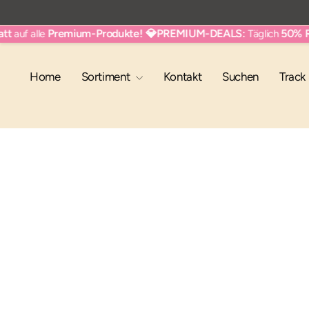
Direkt
zum
Inhalt
Premium-Produkte!
💎PREMIUM-DEALS:
50% Rab
auf alle
Täglich
Home
Sortiment
Kontakt
Suchen
Track