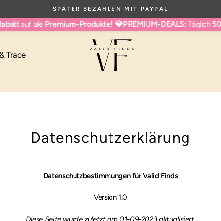
SPÄTER BEZAHLEN MIT PAYPAL
Pause
att
Premium-Produkte!
💎PREMIUM-DEALS:
50% R
auf alle
Täglich
Diashow
 & Trace
Datenschutzerklärung
Datenschutzbestimmungen für Valid Finds
Version 1.0
Diese Seite wurde zuletzt am 01-09-2023 aktualisiert.