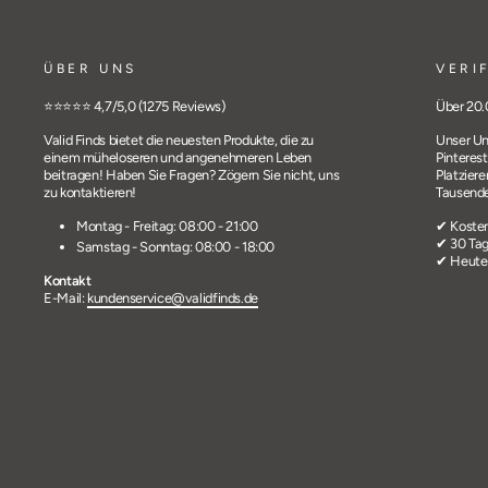
ÜBER UNS
VERI
⭐️⭐️⭐️⭐️⭐️ 4,7/5,0 (1275 Reviews)
Über 20.
Valid Finds bietet die neuesten Produkte, die zu
Unser Un
einem müheloseren und angenehmeren Leben
Pinterest
beitragen! Haben Sie Fragen? Zögern Sie nicht, uns
Platziere
zu kontaktieren!
Tausende
Montag - Freitag: 08:00 - 21:00
✔ Kosten
✔ 30 Tag
Samstag - Sonntag: 08:00 - 18:00
✔ Heute 
Kontakt
E-Mail:
kundenservice@validfinds.de