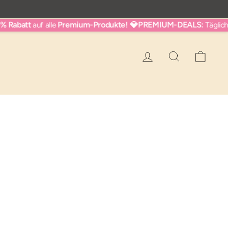
abatt
Premium-Produkte!
💎PREMIUM-DEALS:
50
auf alle
Täglich
Suche
Ware