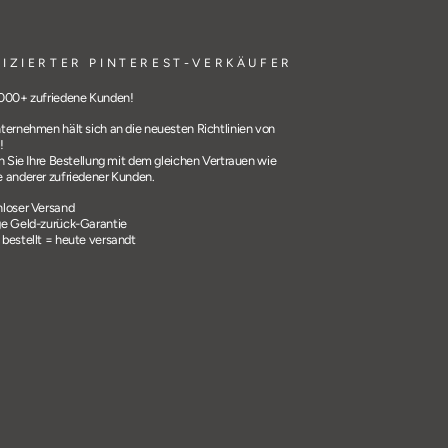
FIZIERTER PINTEREST-VERKÄUFER
000+ zufriedene Kunden!
ternehmen hält sich an die neuesten Richtlinien von
!
n Sie Ihre Bestellung mit dem gleichen Vertrauen wie
 anderer zufriedener Kunden.
loser Versand
e Geld-zurück-Garantie
bestellt = heute versandt